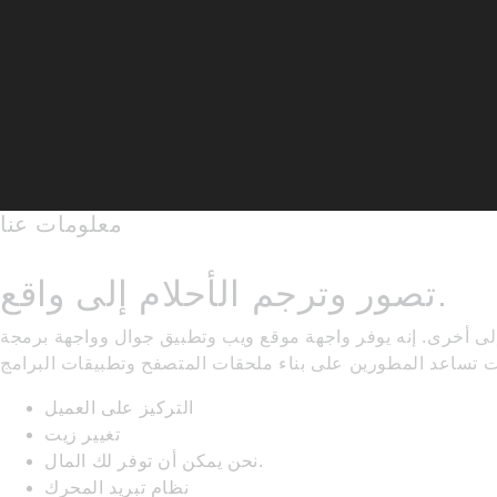
معلومات عنا
تصور وترجم الأحلام إلى واقع.
لى أخرى. إنه يوفر واجهة موقع ويب وتطبيق جوال وواجهة برمجة
ت تساعد المطورين على بناء ملحقات المتصفح وتطبيقات البرامج
التركيز على العميل
تغيير زيت
نحن يمكن أن توفر لك المال.
نظام تبريد المحرك